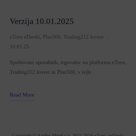
Verzija 10.01.2025
eToro eDavki
,
Plus500
,
Trading212 Invest
|
10.01.25
Spoštovani uporabnik, trgovalec na platforma eToro,
Trading212 Invest in Plus500, v tejle
Read More
Copyright © Andrej Mrzel s.p. 2021-2026
eToro->eDavki